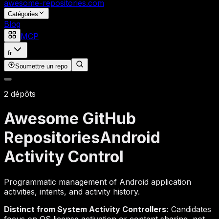
awesome-repositories
.com
Catégories
Blog
MCP
fr
Soumettre un repo
2 dépôts
Awesome GitHub
Repositories
Android
Activity Control
Programmatic management of Android application
activities, intents, and activity history.
Distinct from System Activity Controllers:
Candidates
focus on OS license activation or content sharing, not