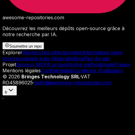
awesome-repositories
.com
Découvrez les meilleurs dépôts open-source grâce à
notre recherche par IA.
Soumettre un repo
Explorer
Recherches sélectionnées
Alternatives open
source
Logiciels auto-hébergés
Blog
Plan du site
Projet
Serveur MCP
À propos
Notre méthodologie
Presse
Mentions légales
Confidentialité
Conditions d'utilisation
©
2026
Bringes Technology SRL
·
VAT
RO45896025
·
hello@awesome-repositories.com
fr
·