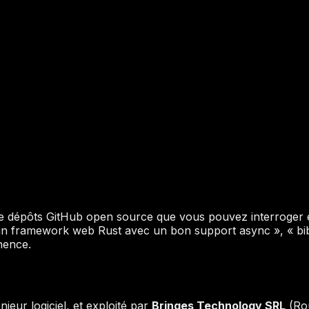
de dépôts GitHub open source que vous pouvez interroger e
un framework web Rust avec un bon support async », « bib
inence.
nieur logiciel, et exploité par
Bringes Technology SRL
(Ro