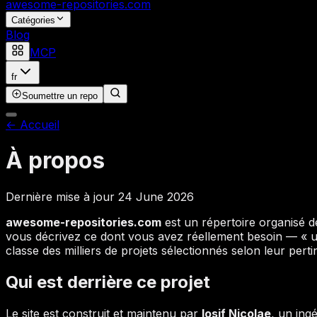
awesome-repositories
.com
Catégories
Blog
MCP
fr
Soumettre un repo
←
Accueil
À propos
Dernière mise à jour
24 June 2026
awesome-repositories.com
est un répertoire organisé 
vous décrivez ce dont vous avez réellement besoin — « 
classe des milliers de projets sélectionnés selon leur pert
Qui est derrière ce projet
Le site est construit et maintenu par
Iosif Nicolae
, un ingé