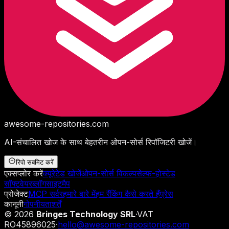
awesome-repositories
.com
AI-संचालित खोज के साथ बेहतरीन ओपन-सोर्स रिपॉजिटरी खोजें।
रिपो सबमिट करें
एक्सप्लोर करें
क्यूरेटेड खोजें
ओपन-सोर्स विकल्प
सेल्फ-होस्टेड
सॉफ्टवेयर
ब्लॉग
साइटमैप
प्रोजेक्ट
MCP सर्वर
हमारे बारे में
हम रैंकिंग कैसे करते हैं
प्रेस
कानूनी
गोपनीयता
शर्तें
©
2026
Bringes Technology SRL
·
VAT
RO45896025
·
hello@awesome-repositories.com