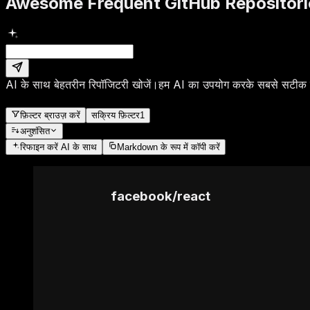
Awesome Frequent GitHub Repositori
AI के साथ बेहतरीन रिपॉजिटरी खोजें।
हम AI का उपयोग करके सबसे सटीक रि
फ़िल्टर ब्राउज़ करें
सक्रिय फ़िल्टर
1
अनुशंसित
रिफाइन करें
AI के साथ
Markdown के रूप में कॉपी करें
facebook
/
react