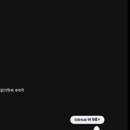
इंटरफेस बनाने
GitHub पर देखें
↗