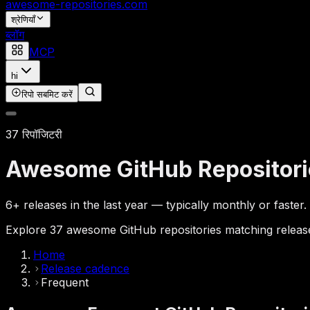
awesome-repositories
.com
श्रेणियाँ
ब्लॉग
MCP
hi
रिपो सबमिट करें
37 रिपॉजिटरी
Awesome GitHub Repositori
6+ releases in the last year — typically monthly or faster.
Explore 37 awesome GitHub repositories matching release 
Home
Release cadence
Frequent