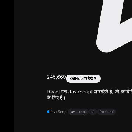
245,669
GitHub पर देखें
↗
React एक JavaScript लाइब्रेरी है, जो कॉम्पोन
के लिए है।
JavaScript
javascript
ui
frontend