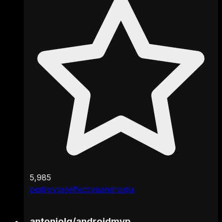
5,985
pedrovgs/effectiveandroidui
antoniolg
/
androidmvp