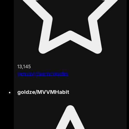
13,145
geniusvjr/learningnotes
goldze
/
MVVMHabit