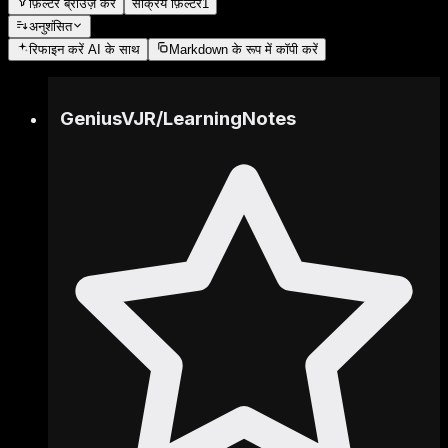
फ़िल्टर ब्राउज़ करें
सक्रिय फ़िल्टर
1
अनुशंसित
रिफाइन करें
AI के साथ
Markdown के रूप में कॉपी करें
GeniusVJR
/
LearningNotes