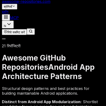
awesome-repositories
.com
श्रेणियाँ
ब्लॉग
MCP
hi
रिपो सबमिट करें
21 रिपॉजिटरी
Awesome GitHub
Repositories
Android App
Architecture Patterns
Structural design patterns and best practices for
building maintainable Android applications.
Distinct from Android App Modularization:
Shortlist