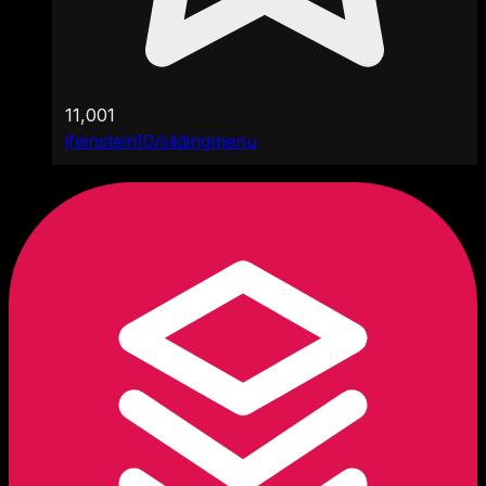
11,001
jfeinstein10/slidingmenu