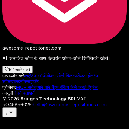
awesome-repositories
.com
AI-संचालित खोज के साथ बेहतरीन ओपन-सोर्स रिपॉजिटरी खोजें।
रिपो सबमिट करें
एक्सप्लोर करें
क्यूरेटेड खोजें
ओपन-सोर्स विकल्प
सेल्फ-होस्टेड
सॉफ्टवेयर
ब्लॉग
साइटमैप
प्रोजेक्ट
MCP सर्वर
हमारे बारे में
हम रैंकिंग कैसे करते हैं
प्रेस
कानूनी
गोपनीयता
शर्तें
©
2026
Bringes Technology SRL
·
VAT
RO45896025
·
hello@awesome-repositories.com
hi
·