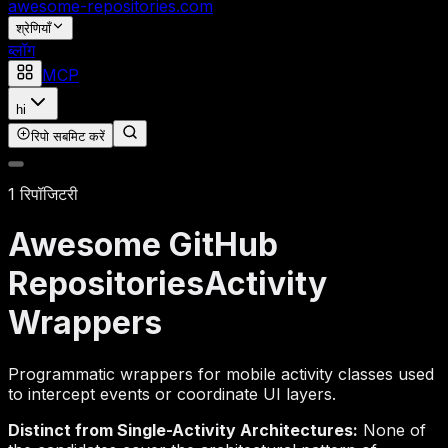
awesome-repositories
.com
श्रेणियाँ
ब्लॉग
MCP
hi
रिपो सबमिट करें
1 रिपॉजिटरी
Awesome GitHub
Repositories
Activity
Wrappers
Programmatic wrappers for mobile activity classes used
to intercept events or coordinate UI layers.
Distinct from Single-Activity Architectures:
None of