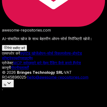
awesome-repositories
.com
AI-संचालित खोज के साथ बेहतरीन ओपन-सोर्स रिपॉजिटरी खोजें।
रिपो सबमिट करें
एक्सप्लोर करें
क्यूरेटेड खोजें
ओपन-सोर्स विकल्प
सेल्फ-होस्टेड
सॉफ्टवेयर
ब्लॉग
साइटमैप
प्रोजेक्ट
MCP सर्वर
हमारे बारे में
हम रैंकिंग कैसे करते हैं
प्रेस
कानूनी
गोपनीयता
शर्तें
©
2026
Bringes Technology SRL
·
VAT
RO45896025
·
hello@awesome-repositories.com
hi
·