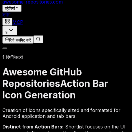
awesome-repositories
.com
श्रेणियाँ
ब्लॉग
MCP
hi
रिपो सबमिट करें
1 रिपॉजिटरी
Awesome GitHub
Repositories
Action Bar
Icon Generation
Creation of icons specifically sized and formatted for
Android application and tab bars.
Distinct from Action Bars:
Shortlist focuses on the UI