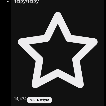
scipy
/
scipy
14,474
GitHub पर देखें
↗