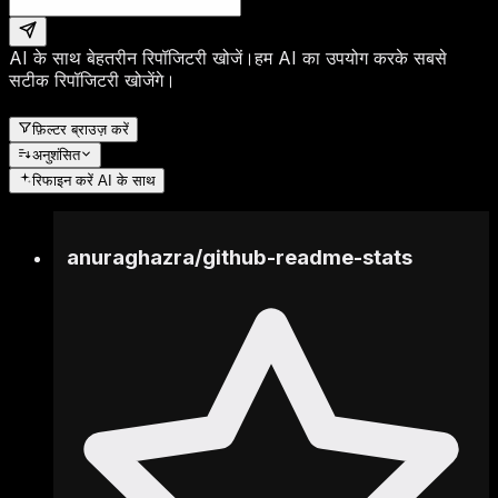
AI के साथ बेहतरीन रिपॉजिटरी खोजें।
हम AI का उपयोग करके सबसे
सटीक रिपॉजिटरी खोजेंगे।
फ़िल्टर ब्राउज़ करें
अनुशंसित
रिफाइन करें
AI के साथ
anuraghazra
/
github-readme-stats