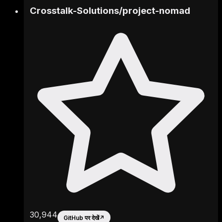
Crosstalk-Solutions
/
project-nomad
30,944
GitHub पर देखें
↗