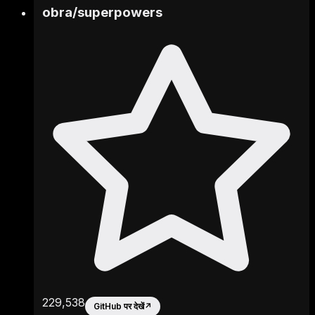
obra
/
superpowers
229,538
GitHub पर देखें
↗