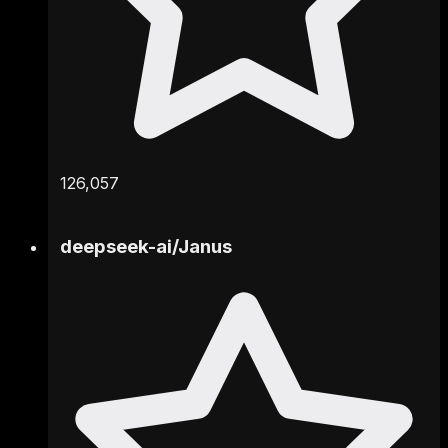
126,057
deepseek-ai
/
Janus