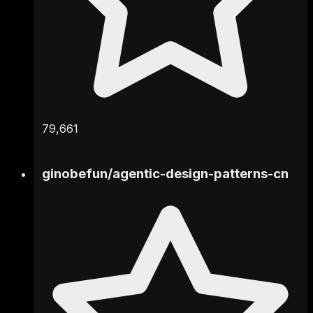
79,661
ginobefun
/
agentic-design-patterns-cn