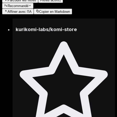
Parcourir les filtres
Filtres actifs
1
Recommandé
Affiner
avec l'IA
Copier en Markdown
kurikomi-labs
/
komi-store