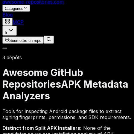
awesome-repositories
.com
Catégories
Blog
MCP
fr
Soumettre un repo
3 dépôts
Awesome GitHub
Repositories
APK Metadata
Analyzers
Tools for inspecting Android package files to extract
signing fingerprints, permissions, and SDK requirements.
Distinct from Split APK Installers:
None of the
candidates cover pre-installation analysis of APK