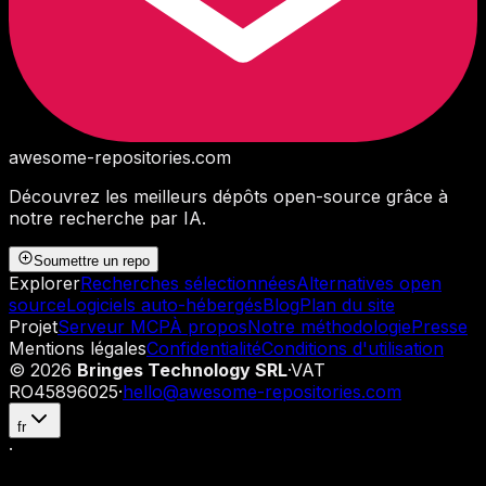
awesome-repositories
.com
Découvrez les meilleurs dépôts open-source grâce à
notre recherche par IA.
Soumettre un repo
Explorer
Recherches sélectionnées
Alternatives open
source
Logiciels auto-hébergés
Blog
Plan du site
Projet
Serveur MCP
À propos
Notre méthodologie
Presse
Mentions légales
Confidentialité
Conditions d'utilisation
©
2026
Bringes Technology SRL
·
VAT
RO45896025
·
hello@awesome-repositories.com
fr
·