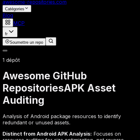
awesome-repositories
.com
Catégories
Blog
MCP
fr
Soumettre un repo
1 dépôt
Awesome GitHub
Repositories
APK Asset
Auditing
Analysis of Android package resources to identify
redundant or unused assets.
Distinct from Android APK Analysis:
Focuses on
resource auditing for size optimization, not reverse