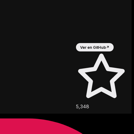
Ver en GitHub
↗
5,348