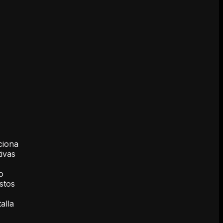
ciona
tivas
o
Estos
alla