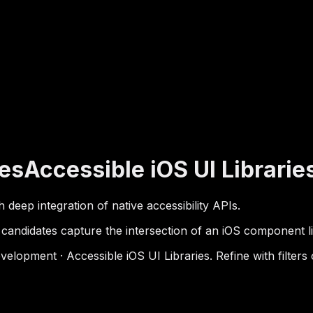
es
Accessible iOS UI Librarie
deep integration of native accessibility APIs.
andidates capture the intersection of an iOS component libr
opment · Accessible iOS UI Libraries. Refine with filters 