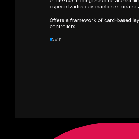
contextual e integración de accesibilid
especializadas que mantienen una nav
Offers a framework of card-based layo
controllers.
Swift