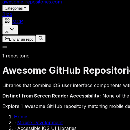
awesome-repositories
.com
Categorías
Blog
MCP
es
Enviar un repo
1 repositorio
Awesome GitHub Repositori
Libraries that combine iOS user interface components with 
Distinct from Screen Reader Accessibility:
None of the c
Explore 1 awesome GitHub repository matching mobile devel
Home
Mobile Development
Accessible iOS UI Libraries