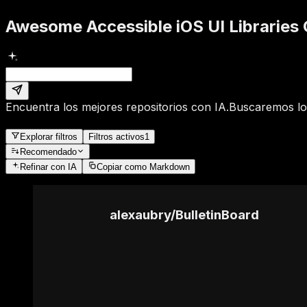
Awesome Accessible iOS UI Libraries 
Encuentra los mejores repositorios con IA.
Buscaremos los
Explorar filtros
Filtros activos
1
Recomendado
Refinar
con IA
Copiar como Markdown
alexaubry
/
BulletinBoard