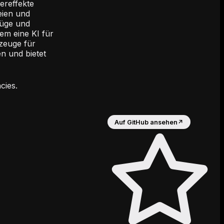
ereffekte
eien und
Züge und
dem eine KI für
kzeuge für
n und bietet
cies.
Auf GitHub ansehen
↗