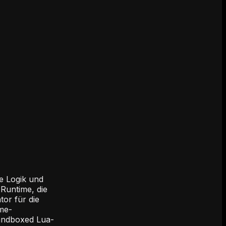
e Logik und
-Runtime, die
or für die
ame-
sandboxed Lua-