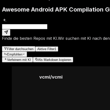
Awesome Android APK Compilation Gi
Finde die besten Repos mit KI.
Wir suchen mit KI nach den
Filter durchsuchen
Aktive Filter
1
Empfohlen
Verfeinern
mit KI
Als Markdown kopieren
vcmi
/
vcmi