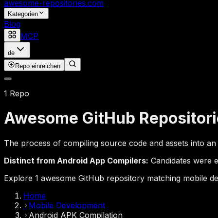
awesome-repositories
.com
Kategorien
Blog
MCP
de
Repo einreichen
1 Repo
Awesome GitHub Repositori
The process of compiling source code and assets into a
Distinct from Android App Compilers:
Candidates were ex
Explore 1 awesome GitHub repository matching mobile deve
Home
Mobile Development
Android APK Compilation