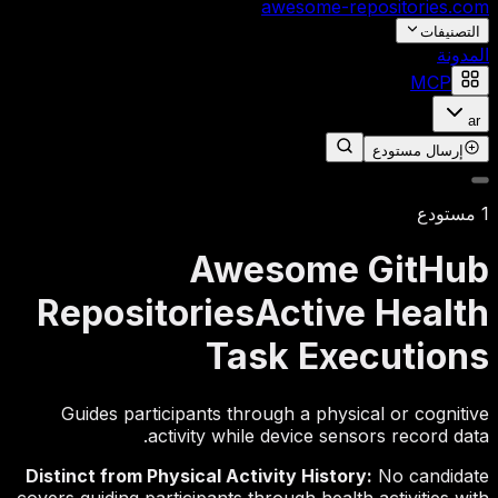
awesome-repositories
.com
التصنيفات
المدونة
MCP
ar
إرسال مستودع
1 مستودع
Awesome GitHub
Repositories
Active Health
Task Executions
Guides participants through a physical or cognitive
activity while device sensors record data.
Distinct from Physical Activity History:
No candidate
covers guiding participants through health activities with