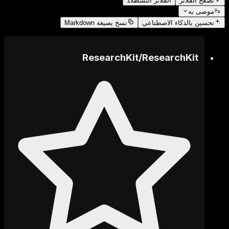
تصفح الفلاتر
الفلاتر النشطة
1
موصى به
تحسين
بالذكاء الاصطناعي
نسخ بصيغة Markdown
ResearchKit
/
ResearchKit