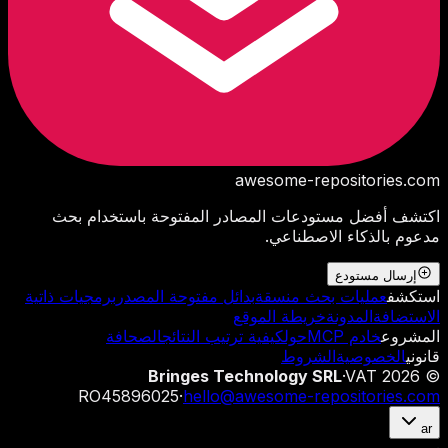
awesome-repositories
.com
اكتشف أفضل مستودعات المصادر المفتوحة باستخدام بحث
مدعوم بالذكاء الاصطناعي.
إرسال مستودع
استكشف
عمليات بحث منسقة
بدائل مفتوحة المصدر
برمجيات ذاتية
الاستضافة
المدونة
خريطة الموقع
المشروع
خادم MCP
حول
كيفية ترتيب النتائج
الصحافة
قانوني
الخصوصية
الشروط
Bringes Technology SRL
·
VAT
2026
©
RO45896025
·
hello@awesome-repositories.com
ar